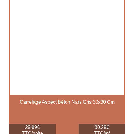
Carrelage Aspect Béton Nars Gris 30x30 Cm
29.99€
30.29€
TTC/boîte
TTC/m²