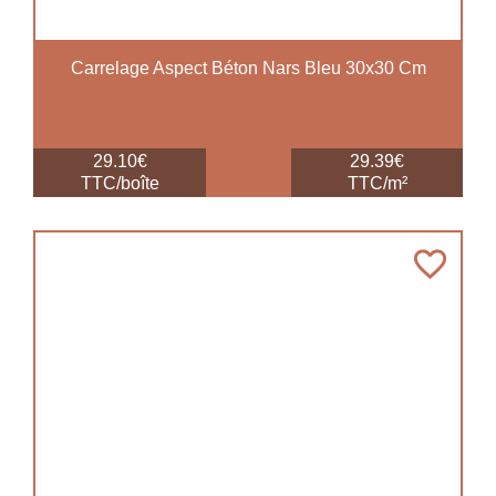
Carrelage Aspect Béton Nars Bleu 30x30 Cm
29.10€
29.39€
TTC/boîte
TTC/m²
favorite_border