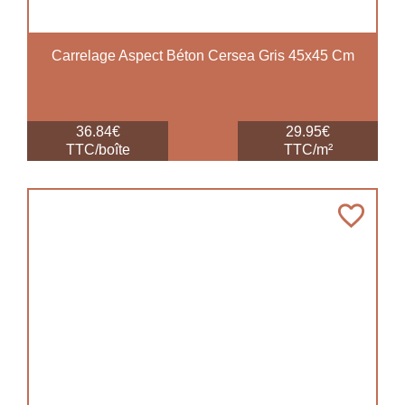
Carrelage Aspect Béton Cersea Gris 45x45 Cm
36.84€
29.95€
TTC/boîte
TTC/m²
favorite_border