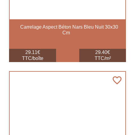
Carrelage Aspect Béton Nars Bleu Nuit 30x30
Cm
29.11€
29.40€
TTC/boîte
TTC/m²
favorite_border