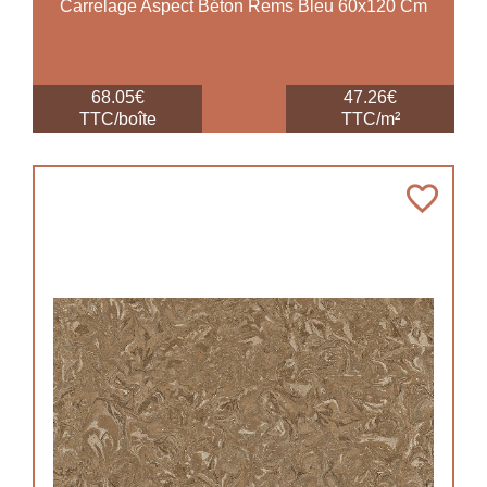
Carrelage Aspect Béton Rems Bleu 60x120 Cm
68.05€
47.26€
TTC/boîte
TTC/m²
favorite_border