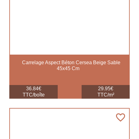
Carrelage Aspect Béton Cersea Beige Sable
45x45 Cm
36.84€
29.95€
TTC/boîte
TTC/m²
favorite_border