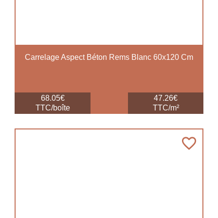
Carrelage Aspect Béton Rems Blanc 60x120 Cm
68.05€
47.26€
TTC/boîte
TTC/m²
favorite_border