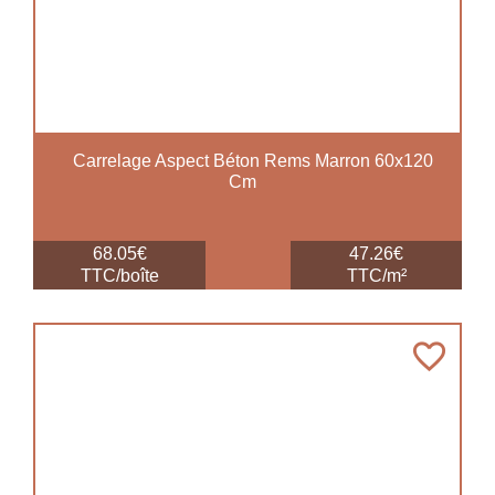
Carrelage Aspect Béton Rems Marron 60x120
Cm
68.05€
47.26€
TTC/boîte
TTC/m²
favorite_border