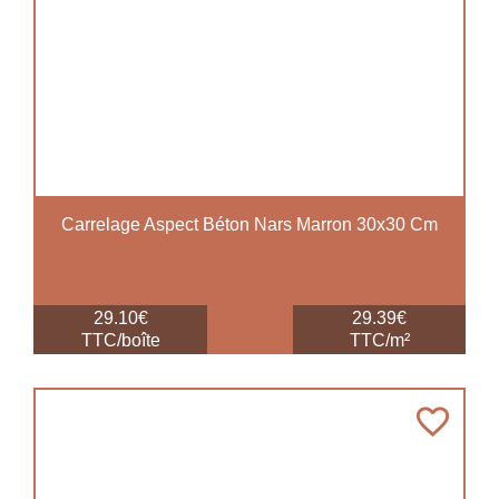
Carrelage Aspect Béton Nars Marron 30x30 Cm
29.10€
29.39€
TTC/boîte
TTC/m²
favorite_border