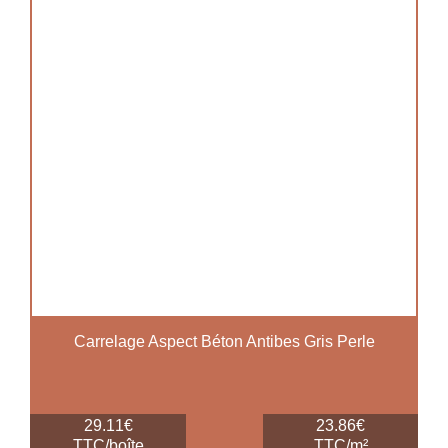
Carrelage Aspect Béton Antibes Gris Perle
29.11€
23.86€
TTC/boîte
TTC/m²