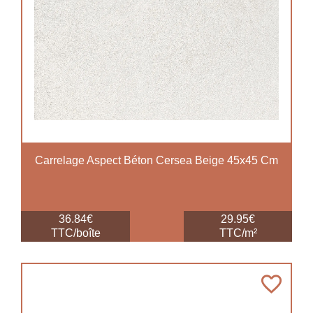
Carrelage Aspect Béton Cersea Beige 45x45 Cm
36.84€
29.95€
TTC/boîte
TTC/m²
favorite_border