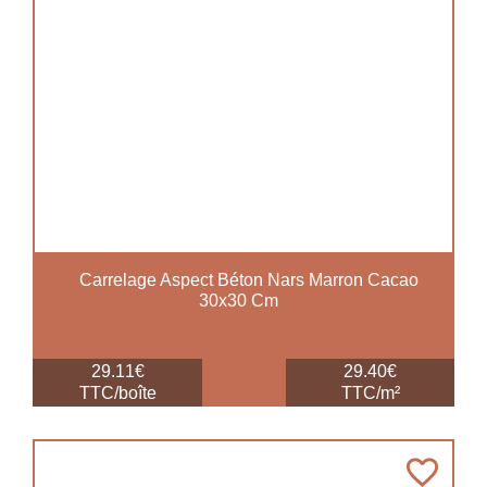
Carrelage Aspect Béton Nars Marron Cacao
30x30 Cm
29.11€
29.40€
TTC/boîte
TTC/m²
favorite_border