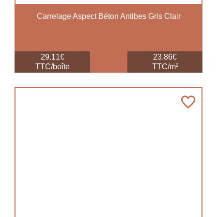
Carrelage Aspect Béton Antibes Gris Clair
29.11€
23.86€
TTC/boîte
TTC/m²
favorite_border