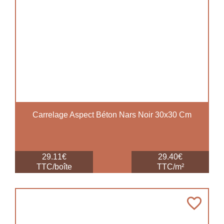
Carrelage Aspect Béton Nars Noir 30x30 Cm
29.11€
29.40€
TTC/boîte
TTC/m²
favorite_border