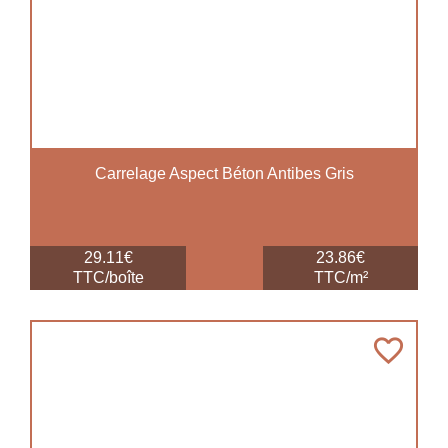
Carrelage Aspect Béton Antibes Gris
29.11€
23.86€
TTC/boîte
TTC/m²
favorite_border