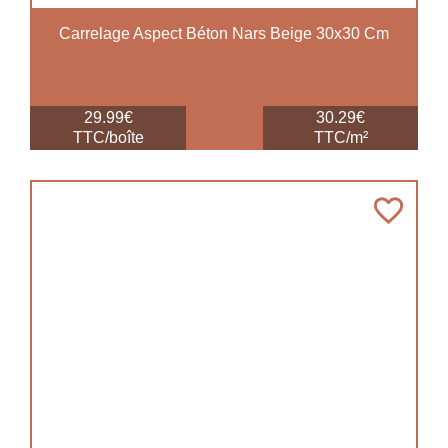
Carrelage Aspect Béton Nars Beige 30x30 Cm
29.99€
30.29€
TTC/boîte
TTC/m²
favorite_border