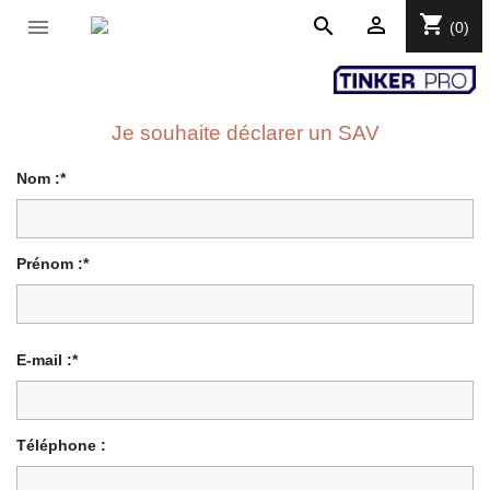
shopping_cart

search

(0)
Je souhaite déclarer un SAV
Nom :*
Prénom :*
E-mail :*
Téléphone :