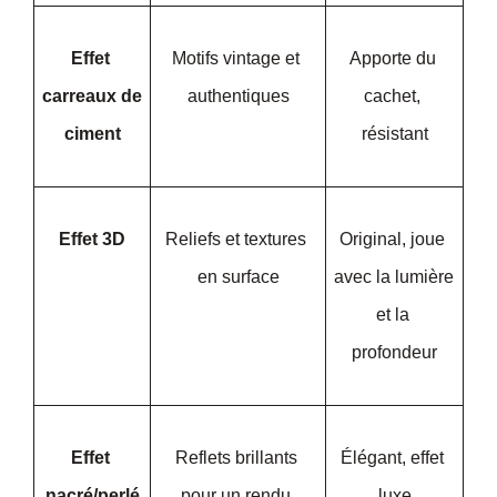
Effet 
Motifs vintage et 
Apporte du 
carreaux de 
authentiques
cachet, 
ciment
résistant
Effet 3D
Reliefs et textures 
Original, joue 
en surface
avec la lumière 
et la 
profondeur
Effet 
Reflets brillants 
Élégant, effet 
nacré/perlé
pour un rendu 
luxe