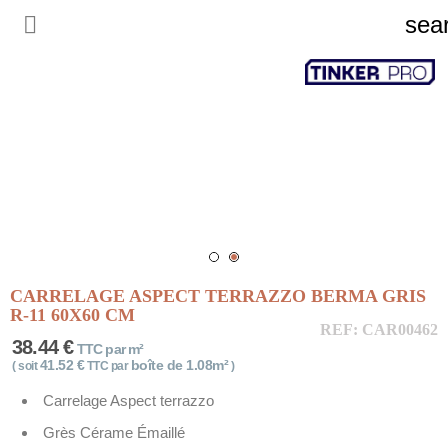

sea
CARRELAGE ASPECT TERRAZZO BERMA GRIS
R-11 60X60 CM
REF: CAR00462
38.44 €
TTC par m²
41.52 €
boîte de 1.08m²
( soit
TTC par
)
Carrelage Aspect terrazzo
Grès Cérame Émaillé