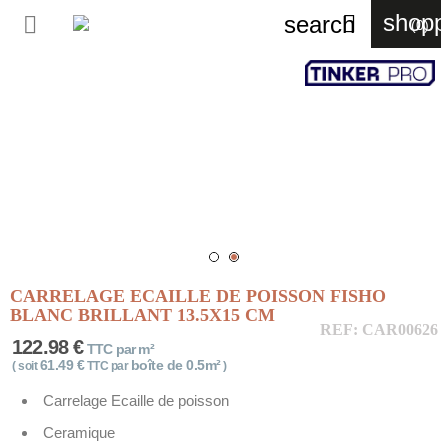
shopp


search
(0)
CARRELAGE ECAILLE DE POISSON FISHO
BLANC BRILLANT 13.5X15 CM
REF: CAR00626
122.98 €
TTC par m²
61.49 €
boîte de 0.5m²
( soit
TTC par
)
Carrelage Ecaille de poisson
Ceramique