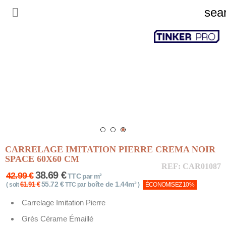

sea
CARRELAGE IMITATION PIERRE CREMA NOIR
SPACE 60X60 CM
REF: CAR01087
38.69 €
42.99 €
TTC par m²
55.72 €
boîte de 1.44m²
61.91 €
( soit
TTC par
)
ÉCONOMISEZ 10%
Carrelage Imitation Pierre
Grès Cérame Émaillé