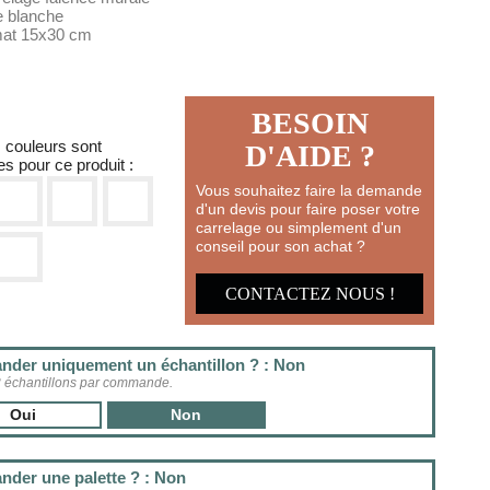
e blanche
mat 15x30 cm
BESOIN
s couleurs sont
D'AIDE ?
es pour ce produit :
Vous souhaitez faire la demande
d'un devis pour faire poser votre
carrelage ou simplement d'un
conseil pour son achat ?
CONTACTEZ NOUS !
der uniquement un échantillon ? : Non
3 échantillons par commande.
Oui
Non
der une palette ? : Non