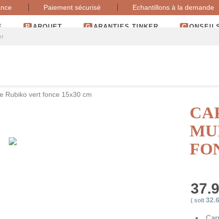
ance
Paiement sécurisé
Echantillons à la demande
E
PARQUET
GARANTIES TINKER
CONSEIL
le Rubiko vert fonce 15x30 cm
CA
MU
FO
37.
32.
( soit
Car