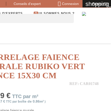

shopping_
Conseils d'expert
Connexion
Panier
(0)
S D'EXPERTS
QUI SOMMES NOUS ?
RRELAGE FAIENCE
RALE RUBIKO VERT
NCE 15X30 CM
REF: CAR01748
99 €
TTC par m²
67 €
boîte de 0.86m²
TTC par
)
relage faience murale