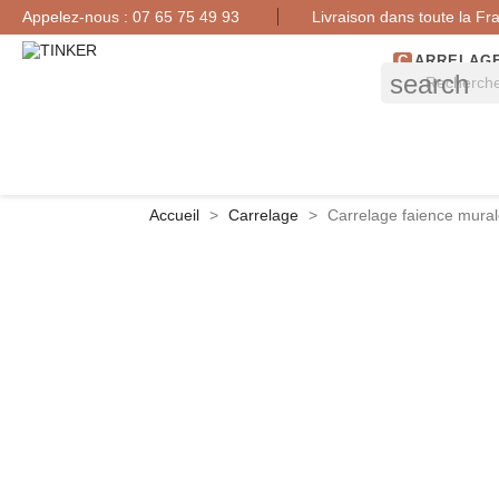
Appelez-nous :
07 65 75 49 93
Livraison dans toute la Fr
CARRELAG
search
Accueil
Carrelage
Carrelage faience mura