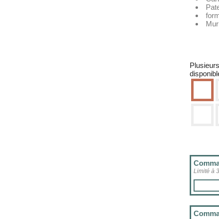
Pat
for
Mur
Plusieur
disponibl
Comman
Limité à 
Comman